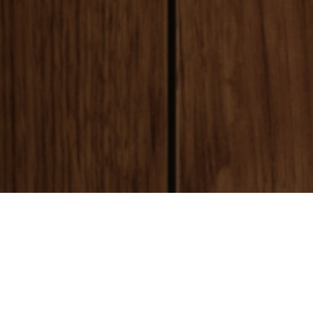
payment
お支払い方法
銀行振込(前払い)