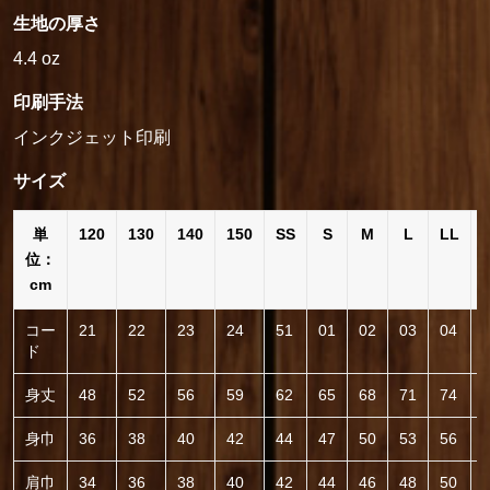
生地の厚さ
4.4 oz
印刷手法
インクジェット印刷
サイズ
単
120
130
140
150
SS
S
M
L
LL
位：
cm
コー
21
22
23
24
51
01
02
03
04
ド
身丈
48
52
56
59
62
65
68
71
74
身巾
36
38
40
42
44
47
50
53
56
肩巾
34
36
38
40
42
44
46
48
50