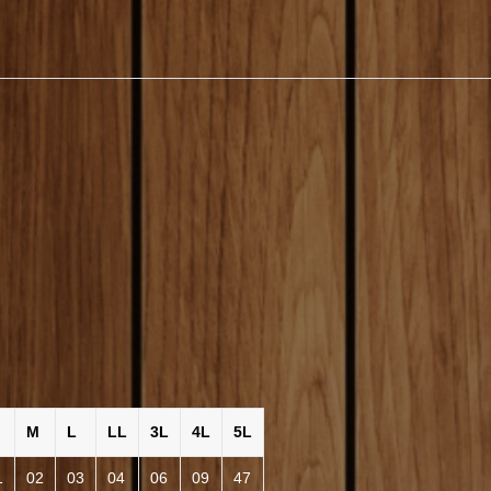
M
L
LL
3L
4L
5L
1
02
03
04
06
09
47