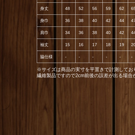
身丈
48
52
56
59
62
6
身巾
36
38
40
42
44
4
肩巾
34
36
38
40
42
4
袖丈
15
16
17
18
19
2
脇仕様
-
-
-
-
-
-
※サイズは商品の実寸を平置きで計測してお
繊維製品ですので2cm前後の誤差が出る場合