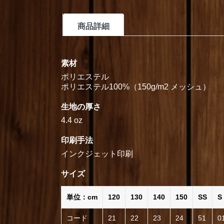
商品詳細
素材
ポリエステル
ポリエステル100%（150g/m2 メッシュ）
生地の厚さ
4.4 oz
印刷手法
インクジェット印刷
サイズ
単位：cm
120
130
140
150
SS
S
コード
21
22
23
24
51
0