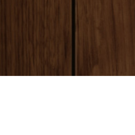
payment
お支払い方法
銀行振込(前払い)
ご入金確認後
に製作開始となります。 振込手数料はお客様ご負担とな