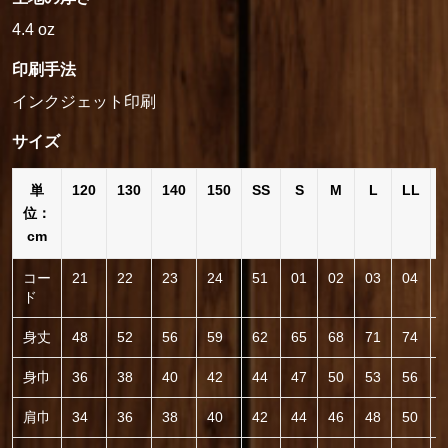
4.4 oz
印刷手法
インクジェット印刷
サイズ
単
120
130
140
150
SS
S
M
L
LL
位：
cm
コー
21
22
23
24
51
01
02
03
04
ド
身丈
48
52
56
59
62
65
68
71
74
身巾
36
38
40
42
44
47
50
53
56
肩巾
34
36
38
40
42
44
46
48
50